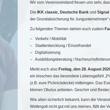
Wir vom Vereinsvorstand freuen uns sehr, das
Die
IKK classic, Deutsche Bank
und
Signal
der Grundabsicherung für Jungunternehmen“ de
Zu folgenden Themen stehen euch zudem
Fa
– Verkehr / Mobilität
– Stadtentwicklung / Einzelhandel
– Digitalisierung
– Ausbildungsberatung / Nachwuchsförderu
Merkt euch also
Freitag, den 28. August 202
ein bisschen das besondere Lebensgefühl „Pick
(z.B. eure Picknickdecke) mitbringen. Das Es
kleinen Obulus anbieten. Geschirr und Besteck
Wie allen sicherlich bekannt, kann die Veran
Wettergott nicht gut mit uns meinen, fällt die