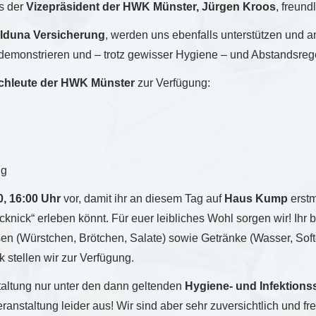
s der
Vizepräsident der HWK Münster, Jürgen Kroos
, freund
 Iduna Versicherung
, werden uns ebenfalls unterstützen und a
monstrieren und – trotz gewisser Hygiene – und Abstandsregel
chleute der HWK Münster
zur Verfügung:
ng
0, 16:00 Uhr
vor, damit ihr an diesem Tag auf
Haus Kump
erstm
nick“ erleben könnt. Für euer leibliches Wohl sorgen wir! Ihr b
sen (Würstchen, Brötchen, Salate) sowie Getränke (Wasser, Sof
 stellen wir zur Verfügung.
staltung nur unter den dann geltenden
Hygiene- und Infektio
 Veranstaltung leider aus! Wir sind aber sehr zuversichtlich und 