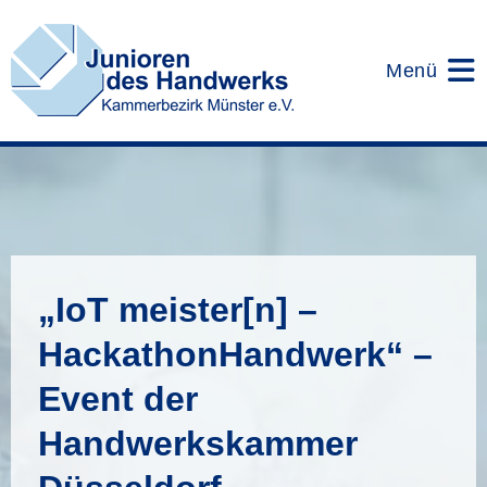
Zum
Inhalt
springen
Menü
„IoT meister[n] –
HackathonHandwerk“ –
Event der
Handwerkskammer