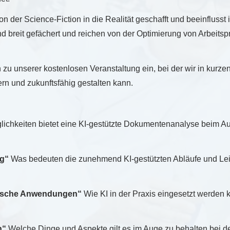
von der Science-Fiction in die Realität geschafft und beeinflus
breit gefächert und reichen von der Optimierung von Arbeitspr
h zu unserer kostenlosen Veranstaltung ein, bei der wir in kurze
rn und zukunftsfähig gestalten kann.
chkeiten bietet eine KI-gestützte Dokumentenanalyse beim Aufb
ng“
Was bedeuten die zunehmend KI-gestützten Abläufe und Lei
ktische Anwendungen“
Wie KI in der Praxis eingesetzt werden k
n“
Welche Dinge und Aspekte gilt es im Auge zu behalten bei 